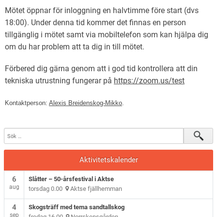
Mötet öppnar för inloggning en halvtimme före start (dvs
18:00). Under denna tid kommer det finnas en person
tillgänglig i mötet samt via mobiltelefon som kan hjälpa dig
om du har problem att ta dig in till mötet.
Förbered dig gärna genom att i god tid kontrollera att din
tekniska utrustning fungerar på
https://zoom.us/test
Kontaktperson:
Alexis Breidenskog-Mikko
.
Aktivitetskalender
6
Slåtter – 50-årsfestival i Aktse
aug
torsdag 0.00
Aktse fjällhemman
4
Skogsträff med tema sandtallskog
sep
fredag 16.00
Norrskensgården