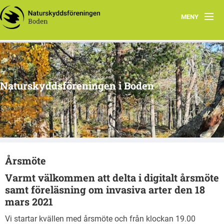
MENY
Hem
Om oss
Naturskyddsföreningen i Boden
Kontakta oss
Program
Årsmöte
Årsmöte
Arkiv
Varmt välkommen att delta i digitalt årsmöte
Skogsgruppen Boden
samt föreläsning om invasiva arter den 18
mars 2021
Natursnokarna Boden
Vi startar kvällen med årsmöte och från klockan 19.00