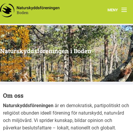
MENY
Hem
Om oss
Naturskyddsföreningen i Boden
Kontakta oss
Program
Årsmöte
Om oss
Arkiv
Naturskyddsföreningen
är en demokratisk, partipolitiskt och
Skogsgruppen Boden
religiöst obunden ideell förening för naturskydd, naturvård
och miljövård. Vi sprider kunskap, bildar opinion och
Natursnokarna Boden
påverkar beslutsfattare – lokalt, nationellt och globalt.