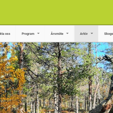
kta oss
Program
Årsmöte
Arkiv
Skogs