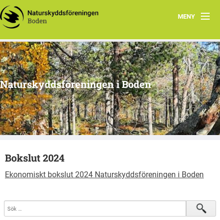
MENY
Hem
Om oss
Naturskyddsföreningen i Boden
Kontakta oss
Program
Årsmöte
Bokslut 2024
Arkiv
Ekonomiskt bokslut 2024 Naturskyddsföreningen i Boden
Skogsgruppen Boden
Natursnokarna Boden