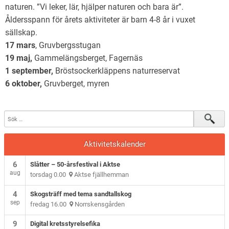
naturen. ”Vi leker, lär, hjälper naturen och bara är”.
Åldersspann för årets aktiviteter är barn 4-8 år i vuxet
sällskap.
17 mars
, Gruvbergsstugan
19 maj,
Gammelängsberget, Fagernäs
1 september,
Bröstsockerkläppens naturreservat
6 oktober,
Gruvberget, myren
Aktivitetskalender
6
Slåtter – 50-årsfestival i Aktse
aug
torsdag 0.00
Aktse fjällhemman
4
Skogsträff med tema sandtallskog
sep
fredag 16.00
Norrskensgården
9
Digital kretsstyrelsefika