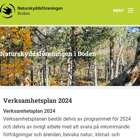
MENY
Hem
Om oss
Naturskyddsföreningen i Boden
Kontakta oss
Program
Årsmöte
Verksamhetsplan 2024
Arkiv
Verksamhetsplan 2024
Skogsgruppen Boden
Verksamhetsplanen består delvis av programmet för 2024
och delvis av övrigt arbete med att svara på inkommande
Natursnokarna Boden
förfrågningar och ärenden, bevaka natur-, klimat- och