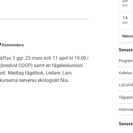
20
nov
14
dec
Naturs
Kommentera
Senast
träffas 3 ggr. 23 mars och 11 april kl 19.00 i
Program
 (bredvid COOP) samt en fågelexkursion
pril. Medtag fågelbok. Ledare: Lars
Kallelse
urserna serveras ekologiskt fika.
LUCIAT
Tåguppro
Höst+na
Senast