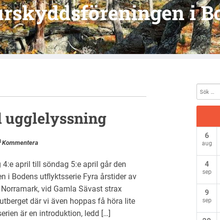
urskyddsföreningen i B
d ugglelyssning
6
Kommentera
aug
:e april till söndag 5:e april går den
4
sep
n i Bodens utﬂyktsserie Fyra årstider av
n Norramark, vid Gamla Sävast strax
9
utberget där vi även hoppas få höra lite
sep
erien är en introduktion, ledd […]