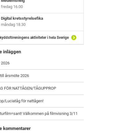
Medlemshelg
fredag 16.00
Digital kretsstyrelsefika
måndag 18.30
kyddsföreningens aktiviteter i hela Sverige
e inläggen
 2026
 till årsmöte 2026
ÅG FÖR NATTÅGEN/TÅGUPPROP
p/Luciatåg för nattågen!
turfilm=sant! Välkommen på filmvisning 3/11
e kommentarer