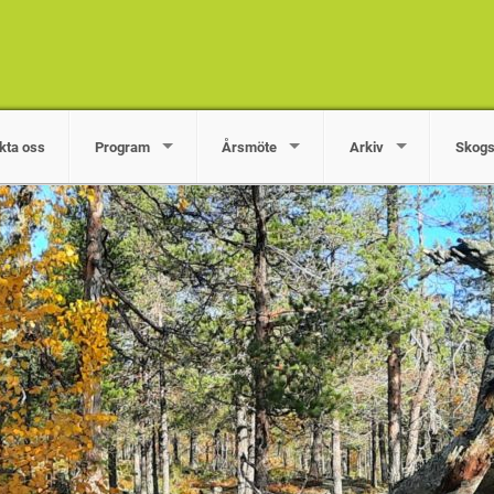
kta oss
Program
Årsmöte
Arkiv
Skogs