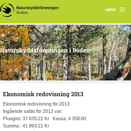
MENY
Hem
Om oss
Naturskyddsföreningen i Boden
Kontakta oss
Program
Årsmöte
Ekonomisk redovisning 2013
Arkiv
Ekonomisk redovisning för 2013
Skogsgruppen Boden
Ingående saldo för 2013 var:
Plusgiro: 37 635:22 Kr Kassa: 4 358:00
Natursnokarna Boden
Summa : 41 993:22 Kr