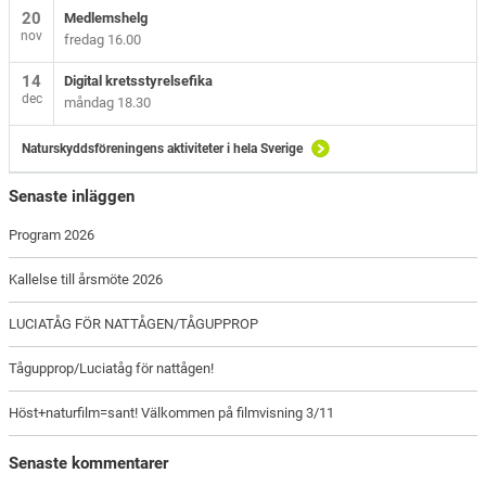
20
Medlemshelg
nov
fredag 16.00
14
Digital kretsstyrelsefika
dec
måndag 18.30
Naturskyddsföreningens aktiviteter i hela Sverige
Senaste inläggen
Program 2026
Kallelse till årsmöte 2026
LUCIATÅG FÖR NATTÅGEN/TÅGUPPROP
Tågupprop/Luciatåg för nattågen!
Höst+naturfilm=sant! Välkommen på filmvisning 3/11
Senaste kommentarer