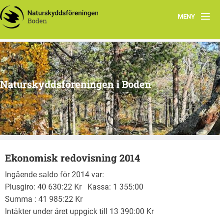
MENY
Hem
Om oss
Naturskyddsföreningen i Boden
Kontakta oss
Program
Årsmöte
Ekonomisk redovisning 2014
Arkiv
Ingående saldo för 2014 var:
Skogsgruppen Boden
Plusgiro: 40 630:22 Kr Kassa: 1 355:00
Summa : 41 985:22 Kr
Natursnokarna Boden
Intäkter under året uppgick till 13 390:00 Kr