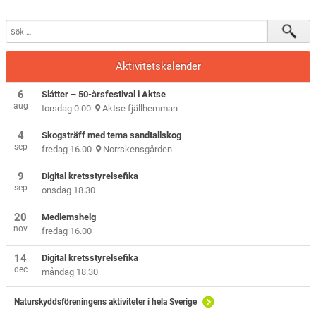
Aktivitetskalender
6
Slåtter – 50-årsfestival i Aktse
aug
torsdag 0.00
Aktse fjällhemman
4
Skogsträff med tema sandtallskog
sep
fredag 16.00
Norrskensgården
9
Digital kretsstyrelsefika
sep
onsdag 18.30
20
Medlemshelg
nov
fredag 16.00
14
Digital kretsstyrelsefika
dec
måndag 18.30
Naturskyddsföreningens aktiviteter i hela Sverige