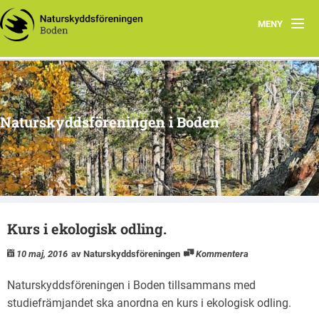
MENY
Hem
Om oss
Naturskyddsföreningen i Boden
Kontakta oss
Program
Årsmöte
Kurs i ekologisk odling.
Arkiv
10 maj, 2016
av Naturskyddsföreningen
Kommentera
Skogsgruppen Boden
Naturskyddsföreningen i Boden tillsammans med
Natursnokarna Boden
studiefrämjandet ska anordna en kurs i ekologisk odling.