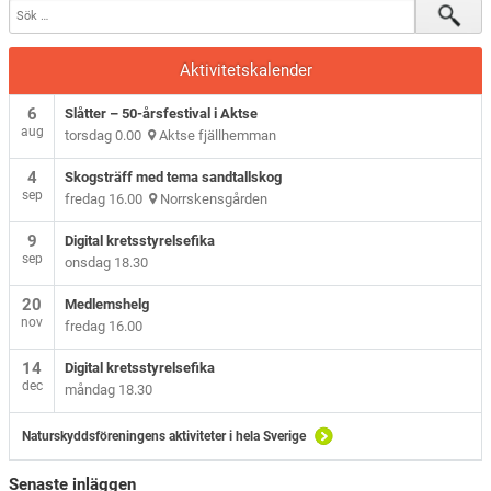
Aktivitetskalender
6
Slåtter – 50-årsfestival i Aktse
aug
torsdag 0.00
Aktse fjällhemman
4
Skogsträff med tema sandtallskog
sep
fredag 16.00
Norrskensgården
9
Digital kretsstyrelsefika
sep
onsdag 18.30
20
Medlemshelg
nov
fredag 16.00
14
Digital kretsstyrelsefika
dec
måndag 18.30
Naturskyddsföreningens aktiviteter i hela Sverige
Senaste inläggen