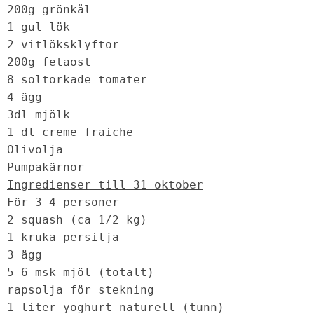
200g grönkål

1 gul lök

2 vitlöksklyftor 

200g fetaost 

8 soltorkade tomater 

4 ägg

3dl mjölk 

1 dl creme fraiche 

Olivolja 

Pumpakärnor
Ingredienser till 31 oktober
För 3-4 personer

2 squash (ca 1/2 kg)

1 kruka persilja

3 ägg

5-6 msk mjöl (totalt)

rapsolja för stekning

1 liter yoghurt naturell (tunn)
