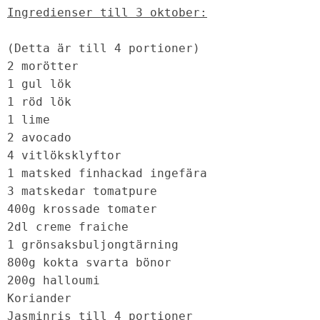
(Detta är till 4 portioner)

2 morötter

1 gul lök

1 röd lök

1 lime

2 avocado

4 vitlöksklyftor

1 matsked finhackad ingefära

3 matskedar tomatpure

400g krossade tomater

2dl creme fraiche

1 grönsaksbuljongtärning

800g kokta svarta bönor

200g halloumi

Koriander

Jasminris till 4 portioner
