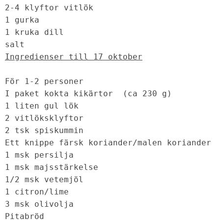
2-4 klyftor vitlök

1 gurka

1 kruka dill

Ingredienser till 17 oktober
För 1-2 personer

I paket kokta kikärtor  (ca 230 g)

1 liten gul lök

2 vitlöksklyftor

2 tsk spiskummin

Ett knippe färsk koriander/malen koriander

1 msk persilja

1 msk majsstärkelse

1/2 msk vetemjöl

1 citron/lime

3 msk olivolja

Pitabröd