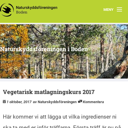
MENY
Hem
Om oss
Naturskyddsföreningen i Boden
Kontakta oss
Program
Årsmöte
Vegetarisk matlagningskurs 2017
Arkiv
1 oktober, 2017
av Naturskyddsföreningen
Kommentera
Skogsgruppen Boden
Här kommer vi att lägga ut vilka ingredienser ni
Natursnokarna Boden
ska ta med er inför träffarna. Första träff är nu på