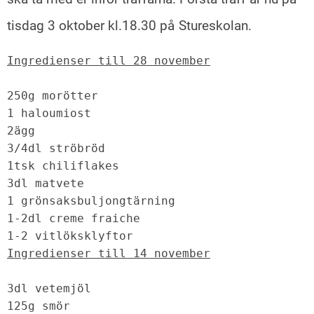
tisdag 3 oktober kl.18.30 på
Stureskolan.
Ingredienser till 28 november

250g morötter

1 haloumiost

2ägg

3/4dl ströbröd

1tsk chiliflakes

3dl matvete

1 grönsaksbuljongtärning

1-2dl creme fraiche

1-2 vitlöksklyftor
Ingredienser till 14 november
3dl vetemjöl 

125g smör
