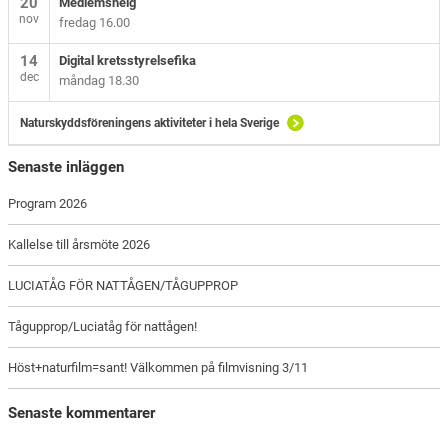
20
Medlemshelg
nov
fredag 16.00
14
Digital kretsstyrelsefika
dec
måndag 18.30
Naturskyddsföreningens aktiviteter i hela Sverige
Senaste inläggen
Program 2026
Kallelse till årsmöte 2026
LUCIATÅG FÖR NATTÅGEN/TÅGUPPROP
Tågupprop/Luciatåg för nattågen!
Höst+naturfilm=sant! Välkommen på filmvisning 3/11
Senaste kommentarer