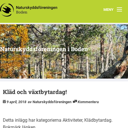
MENY
Hem
Om oss
Naturskyddsföreningen i Boden
Kontakta oss
Program
Årsmöte
Kläd och växtbytardag!
Arkiv
9 april, 2018
av Naturskyddsföreningen
Kommentera
Skogsgruppen Boden
Natursnokarna Boden
Detta inlägg har kategorierna
Aktiviteter
,
Klädbytardag
.
Bokmärk
länken
.