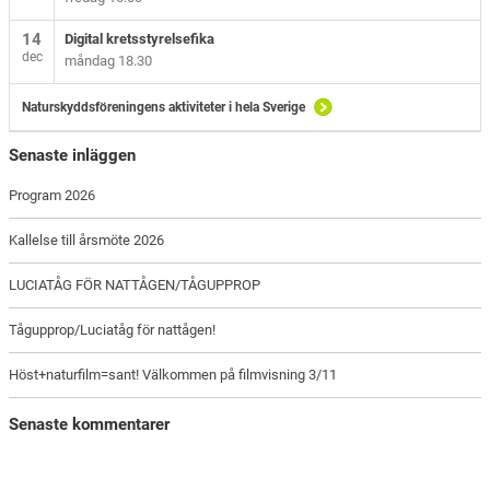
14
Digital kretsstyrelsefika
dec
måndag 18.30
Naturskyddsföreningens aktiviteter i hela Sverige
Senaste inläggen
Program 2026
Kallelse till årsmöte 2026
LUCIATÅG FÖR NATTÅGEN/TÅGUPPROP
Tågupprop/Luciatåg för nattågen!
Höst+naturfilm=sant! Välkommen på filmvisning 3/11
Senaste kommentarer