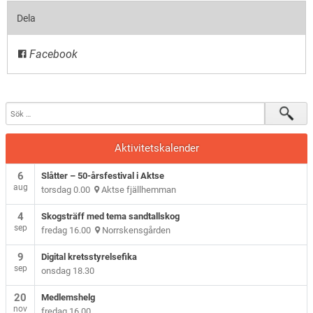
Dela
Facebook
Aktivitetskalender
6
Slåtter – 50-årsfestival i Aktse
aug
torsdag 0.00
Aktse fjällhemman
4
Skogsträff med tema sandtallskog
sep
fredag 16.00
Norrskensgården
9
Digital kretsstyrelsefika
sep
onsdag 18.30
20
Medlemshelg
nov
fredag 16.00