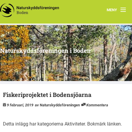
MENY
Hem
Om oss
Naturskyddsföreningen i Boden
Kontakta oss
Program
Årsmöte
Fiskeriprojektet i Bodensjöarna
Arkiv
9 februari, 2019
av Naturskyddsföreningen
Kommentera
Skogsgruppen Boden
Natursnokarna Boden
Detta inlägg har kategorierna
Aktiviteter
. Bokmärk
länken
.