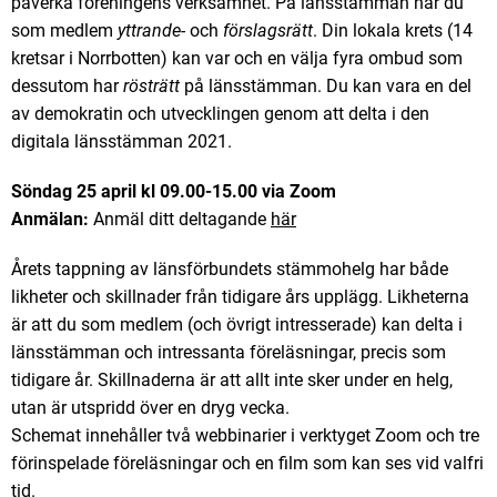
påverka föreningens verksamhet. På länsstämman har du
som medlem
yttrande-
och
förslagsrätt
. Din lokala krets (14
kretsar i Norrbotten) kan var och en välja fyra ombud som
dessutom har
rösträtt
på länsstämman. Du kan vara en del
av demokratin och utvecklingen genom att delta i den
digitala länsstämman 2021.
Söndag 25 april kl 09.00-15.00 via Zoom
Anmälan:
Anmäl ditt deltagande
här
Årets tappning av länsförbundets stämmohelg har både
likheter och skillnader från tidigare års upplägg. Likheterna
är att du som medlem (och övrigt intresserade) kan delta i
länsstämman och intressanta föreläsningar, precis som
tidigare år. Skillnaderna är att allt inte sker under en helg,
utan är utspridd över en dryg vecka.
Schemat innehåller två webbinarier i verktyget Zoom och tre
förinspelade föreläsningar och en film som kan ses vid valfri
tid.