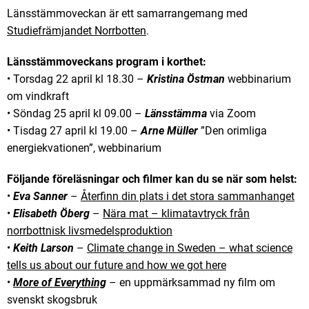
Länsstämmoveckan är ett samarrangemang med
Studiefrämjandet Norrbotten
.
Länsstämmoveckans program i korthet:
• Torsdag 22 april kl 18.30 –
Kristina Östman
webbinarium
om vindkraft
• Söndag 25 april kl 09.00 –
Länsstämma
via Zoom
• Tisdag 27 april kl 19.00 –
Arne Müller
”Den orimliga
energiekvationen”, webbinarium
Följande föreläsningar och filmer kan du se när som helst:
•
Eva Sanner
–
Återfinn din plats i det stora sammanhanget
•
Elisabeth Öberg
–
Nära mat – klimatavtryck från
norrbottnisk livsmedelsproduktion
•
Keith Larson
–
Climate change in Sweden – what science
tells us about our future and how we got here
•
More of Everything
– en uppmärksammad ny film om
svenskt skogsbruk