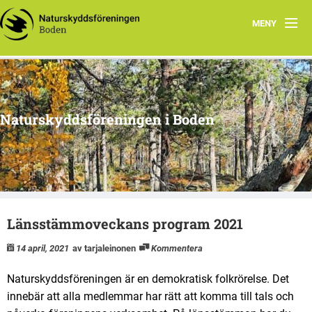
MENY
Hem
Om oss
Naturskyddsföreningen i Boden
Kontakta oss
Program
Årsmöte
Länsstämmoveckans program 2021
Arkiv
14 april, 2021
av tarjaleinonen
Kommentera
Skogsgruppen Boden
Naturskyddsföreningen är en demokratisk folkrörelse. Det
Natursnokarna Boden
innebär att alla medlemmar har rätt att komma till tals och