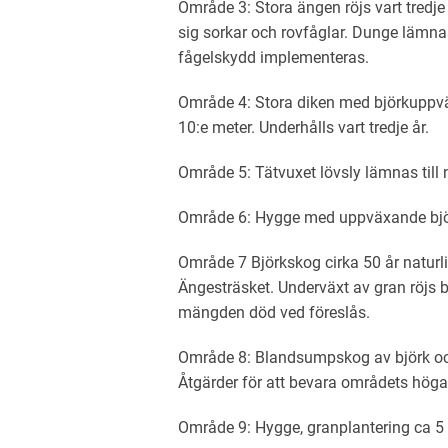
Område 3: Stora ängen röjs vart tredje å
sig sorkar och rovfåglar. Dunge lämnas
fågelskydd implementeras.
Område 4: Stora diken med björkuppvä
10:e meter. Underhålls vart tredje år.
Område 5: Tätvuxet lövsly lämnas till n
Område 6: Hygge med uppväxande björ
Område 7 Björkskog cirka 50 år natur
Ängesträsket. Underväxt av gran röjs b
mängden död ved föreslås.
Område 8: Blandsumpskog av björk och
Åtgärder för att bevara områdets höga
Område 9: Hygge, granplantering ca 5 