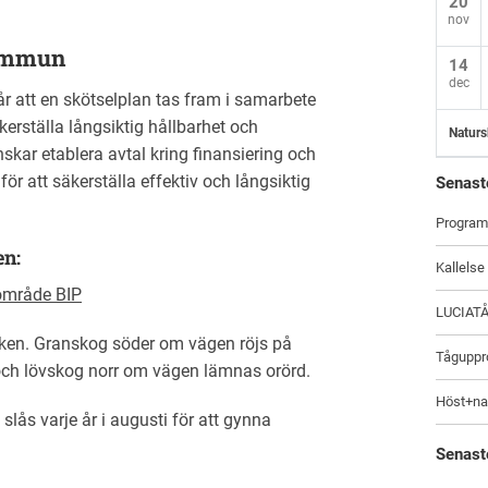
20
nov
ommun
14
dec
r att en skötselplan tas fram i samarbete
rställa långsiktig hållbarhet och
Naturs
kar etablera avtal kring finansiering och
r att säkerställa effektiv och långsiktig
Senast
Program
en:
Kallelse
rområde BIP
LUCIAT
ken. Granskog söder om vägen röjs på
Tåguppro
och lövskog norr om vägen lämnas orörd.
Höst+na
lås varje år i augusti för att gynna
Senast