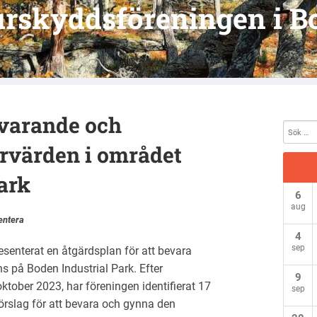
urskyddsföreningen i B
evarande och
urvärden i området
ark
6
aug
ntera
4
sep
senterat en åtgärdsplan för att bevara
s på Boden Industrial Park. Efter
9
oktober 2023, har föreningen identifierat 17
sep
rslag för att bevara och gynna den