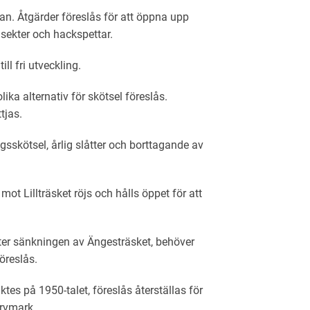
n. Åtgärder föreslås för att öppna upp
sekter och hackspettar.
l fri utveckling.
ka alternativ för skötsel föreslås.
tjas.
sskötsel, årlig slåtter och borttagande av
t Lillträsket röjs och hålls öppet för att
r sänkningen av Ängesträsket, behöver
öreslås.
es på 1950-talet, föreslås återställas för
orvmark.