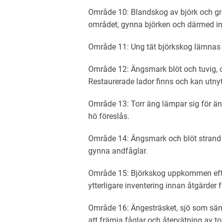
Område 10: Blandskog av björk och gra
området, gynna björken och därmed in
Område 11: Ung tät björkskog lämnas til
Område 12: Ängsmark blöt och tuvig, oli
Restaurerade lador finns och kan utnyt
Område 13: Torr äng lämpar sig för äng
hö föreslås.
Område 14: Ängsmark och blöt strand mo
gynna andfåglar.
Område 15: Björkskog uppkommen efte
ytterligare inventering innan åtgärder f
Område 16: Ängesträsket, sjö som sänkt
att främja fåglar och återvätning av t