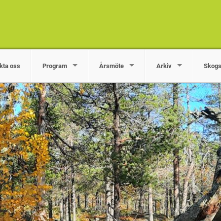
kta oss
Program
Årsmöte
Arkiv
Skogs