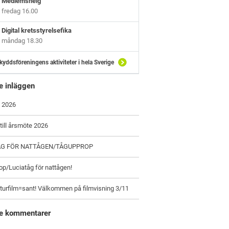
Medlemshelg
fredag 16.00
Digital kretsstyrelsefika
måndag 18.30
kyddsföreningens aktiviteter i hela Sverige
e inläggen
 2026
 till årsmöte 2026
ÅG FÖR NATTÅGEN/TÅGUPPROP
p/Luciatåg för nattågen!
turfilm=sant! Välkommen på filmvisning 3/11
e kommentarer