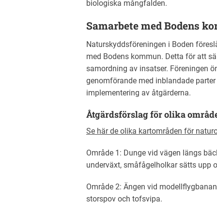
biologiska mångfalden.
Samarbete med Bodens k
Naturskyddsföreningen i Boden föreslå
med Bodens kommun. Detta för att säke
samordning av insatser. Föreningen öns
genomförande med inblandade parter fö
implementering av åtgärderna.
Åtgärdsförslag för olika områd
Se här de olika kartområden för natu
Område 1: Dunge vid vägen längs bäc
underväxt, småfågelholkar sätts upp 
Område 2: Ängen vid modellflygbanan s
storspov och tofsvipa.