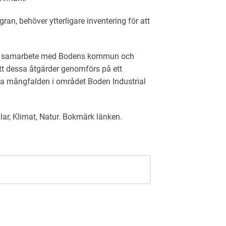
n, behöver ytterligare inventering för att
ot samarbete med Bodens kommun och
att dessa åtgärder genomförs på ett
ska mångfalden i området Boden Industrial
lar
,
Klimat
,
Natur
. Bokmärk
länken
.