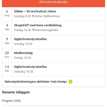
Aktivitetskalender
6
Slåtter – 50-årsfestival i Aktse
aug
torsdag 0.00
Aktse fjällhemman
4
Skogsträff med tema sandtallskog
sep
fredag 16.00
Norrskensgården
9
Digital kretsstyrelsefika
sep
onsdag 18.30
20
Medlemshelg
nov
fredag 16.00
14
Digital kretsstyrelsefika
dec
måndag 18.30
Naturskyddsföreningens aktiviteter i hela Sverige
Senaste inläggen
Program 2026