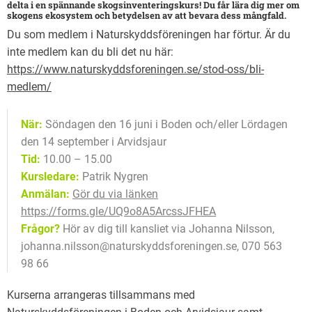
delta i en spännande skogsinventeringskurs! Du får lära dig mer om
skogens ekosystem och betydelsen av att bevara dess mångfald.
Du som medlem i Naturskyddsföreningen har förtur. Är du
inte medlem kan du bli det nu här:
https://www.naturskyddsforeningen.se/stod-oss/bli-
medlem/
När:
Söndagen den 16 juni i Boden och/eller Lördagen
den 14 september i Arvidsjaur
Tid:
10.00 – 15.00
Kursledare:
Patrik Nygren
Anmälan:
Gör du via länken
https://forms.gle/UQ9o8A5ArcssJFHEA
Frågor?
Hör av dig till kansliet via Johanna Nilsson,
johanna.nilsson@naturskyddsforeningen.se, 070 563
98 66
Kurserna arrangeras tillsammans med