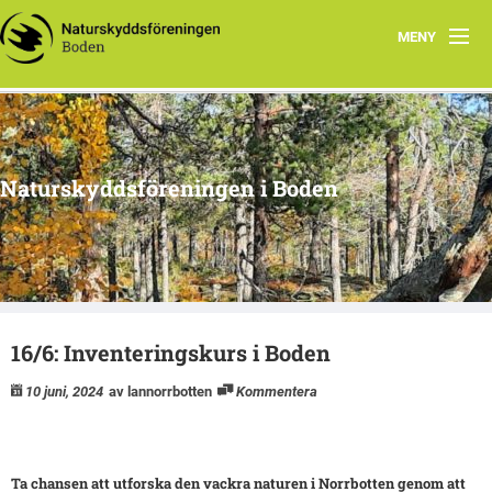
MENY
Hem
Om oss
Naturskyddsföreningen i Boden
Kontakta oss
Program
Årsmöte
16/6: Inventeringskurs i Boden
Arkiv
10 juni, 2024
av lannorrbotten
Kommentera
Skogsgruppen Boden
Natursnokarna Boden
Ta chansen att utforska den vackra naturen i Norrbotten genom att