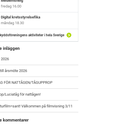
Medlemshelg
fredag 16.00
Digital kretsstyrelsefika
måndag 18.30
kyddsföreningens aktiviteter i hela Sverige
e inläggen
 2026
 till årsmöte 2026
ÅG FÖR NATTÅGEN/TÅGUPPROP
p/Luciatåg för nattågen!
turfilm=sant! Välkommen på filmvisning 3/11
e kommentarer