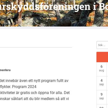
urskyddsföreningen i B
6
entera
aug
 det innebär även ett nytt program fullt av
4
sep
utflykter. Program 2024
iviteter är gratis och öppna för alla. Det
9
nskar såklart att du blir medlem så att vi
sep