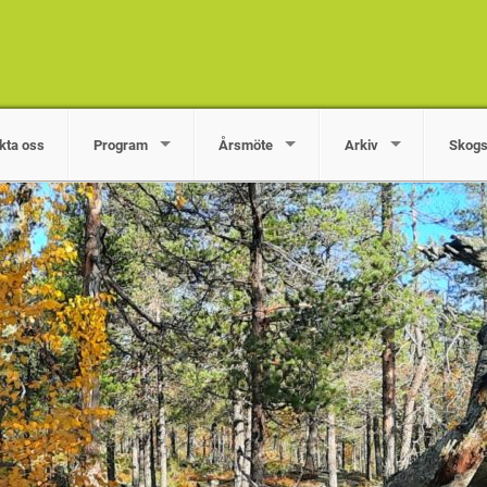
kta oss
Program
Årsmöte
Arkiv
Skogs