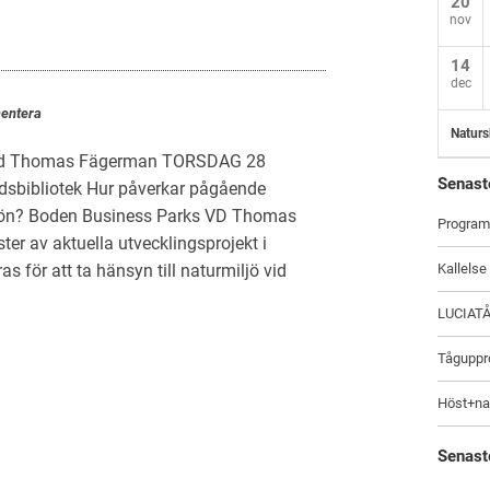
20
nov
14
dec
entera
Naturs
 med Thomas Fägerman TORSDAG 28
Senast
sbibliotek Hur påverkar pågående
iljön? Boden Business Parks VD Thomas
Program
er av aktuella utvecklingsprojekt i
ör att ta hänsyn till naturmiljö vid
Kallelse
LUCIAT
Tåguppro
Höst+na
Senast