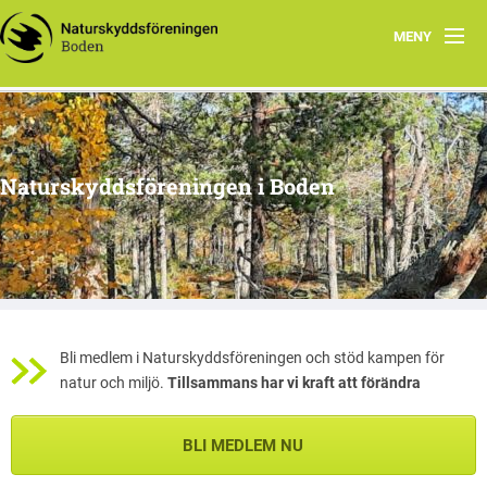
MENY
Hem
Om oss
Naturskyddsföreningen i Boden
Kontakta oss
Program
Årsmöte
Arkiv
Bli medlem i Naturskyddsföreningen och stöd kampen för
natur och miljö.
Tillsammans har vi kraft att förändra
Skogsgruppen Boden
BLI MEDLEM NU
Natursnokarna Boden