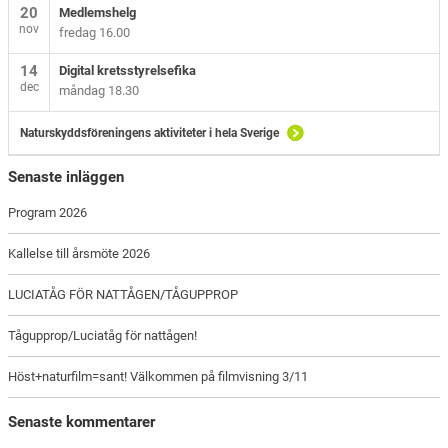
20
Medlemshelg
nov
fredag 16.00
14
Digital kretsstyrelsefika
dec
måndag 18.30
Naturskyddsföreningens aktiviteter i hela Sverige
Senaste inläggen
Program 2026
Kallelse till årsmöte 2026
LUCIATÅG FÖR NATTÅGEN/TÅGUPPROP
Tågupprop/Luciatåg för nattågen!
Höst+naturfilm=sant! Välkommen på filmvisning 3/11
Senaste kommentarer