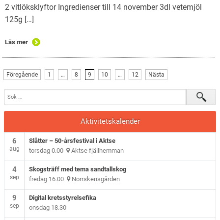
2 vitlöksklyftor Ingredienser till 14 november 3dl vetemjöl
125g […]
Läs mer
Föregående
1
…
8
9
10
…
12
Nästa
Aktivitetskalender
6
Slåtter – 50-årsfestival i Aktse
aug
torsdag 0.00
Aktse fjällhemman
4
Skogsträff med tema sandtallskog
sep
fredag 16.00
Norrskensgården
9
Digital kretsstyrelsefika
sep
onsdag 18.30