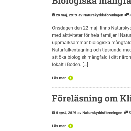
Biologiska mångfa
20 maj, 2019
av Naturskyddsföreningen
Onsdagen den 22 maj finns Naturskyd
med aktiviteter för hela familjen! Nat
uppmärksammar biologiska mångfald
Naturfalkentagning och tipsrunda med ﬁ
att öka biologisk mångfald i ditt närom
lokalt i Boden. […]
Läs mer
Föreläsning om Kl
8 april, 2019
av Naturskyddsföreningen
K
Läs mer