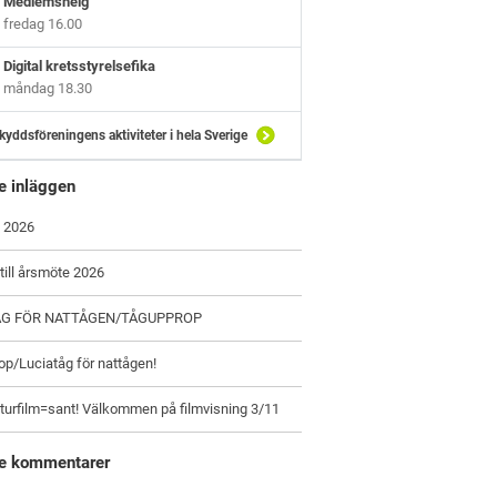
Medlemshelg
fredag 16.00
Digital kretsstyrelsefika
måndag 18.30
kyddsföreningens aktiviteter i hela Sverige
e inläggen
 2026
 till årsmöte 2026
ÅG FÖR NATTÅGEN/TÅGUPPROP
p/Luciatåg för nattågen!
turfilm=sant! Välkommen på filmvisning 3/11
e kommentarer