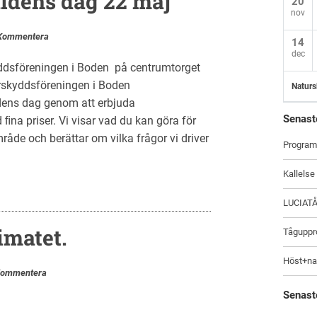
ldens dag 22 maj
20
nov
Kommentera
14
dec
dsföreningen i Boden på centrumtorget
urskyddsföreningen i Boden
Naturs
ens dag genom att erbjuda
Senast
na priser. Vi visar vad du kan göra för
råde och berättar om vilka frågor vi driver
Program
Kallelse
LUCIAT
imatet.
Tåguppro
Höst+na
ommentera
Senast