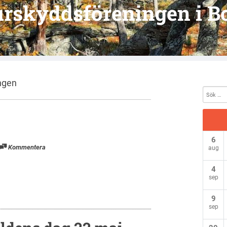
urskyddsföreningen i B
ngen
6
Kommentera
aug
4
sep
9
sep