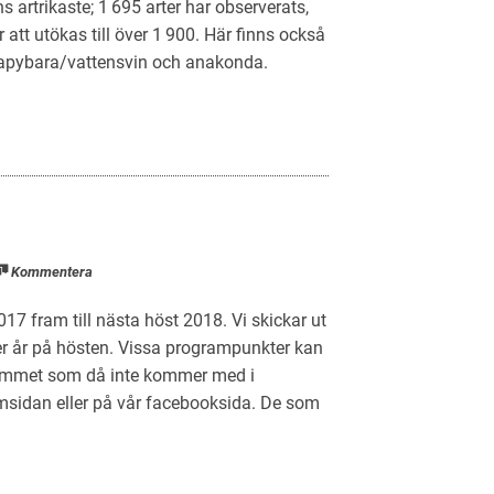
s artrikaste; 1 695 arter har observerats,
tt utökas till över 1 900. Här finns också
 kapybara/vattensvin och anakonda.
Kommentera
 fram till nästa höst 2018. Vi skickar ut
r år på hösten. Vissa programpunkter kan
grammet som då inte kommer med i
emsidan eller på vår facebooksida. De som