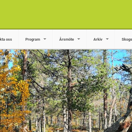
kta oss
Program
Årsmöte
Arkiv
Skogs