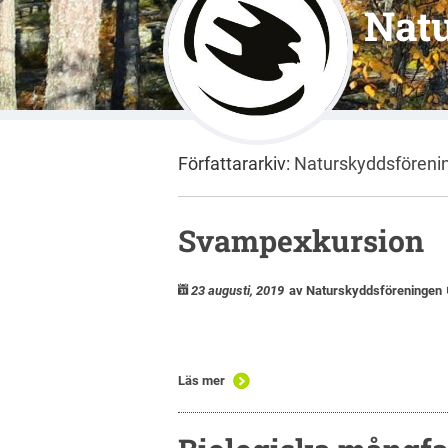
Nat
Författararkiv:
Naturskyddsföreni
Svampexkursion
23 augusti, 2019
av Naturskyddsföreningen
Läs mer