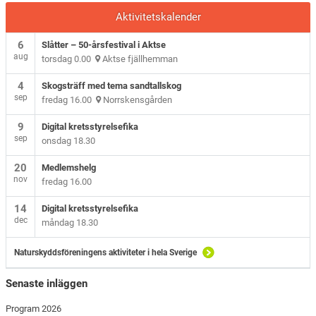
Aktivitetskalender
6
Slåtter – 50-årsfestival i Aktse
aug
torsdag 0.00
Aktse fjällhemman
4
Skogsträff med tema sandtallskog
sep
fredag 16.00
Norrskensgården
9
Digital kretsstyrelsefika
sep
onsdag 18.30
20
Medlemshelg
nov
fredag 16.00
14
Digital kretsstyrelsefika
dec
måndag 18.30
Naturskyddsföreningens aktiviteter i hela Sverige
Senaste inläggen
Program 2026