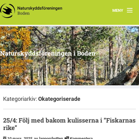
MENY
Hem
Om oss
Naturskyddsföreningen i Boden
Kontakta oss
Program
Årsmöte
Kategoriarkiv:
Okategoriserade
Arkiv
Skogsgruppen Boden
25/4: Följ med bakom kulisserna i ”Fiskarnas
rike”
Natursnokarna Boden
10 mars, 2025
av lannorrbotten
Kommentera